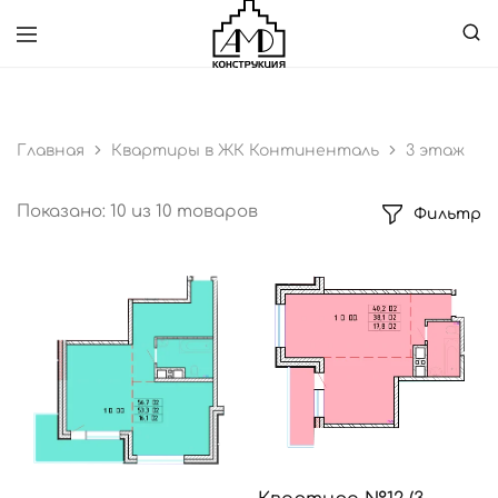
ПОДДЕРЖКА:
8 (800) 555-35-35
ООО
Специализированный
"АМД
застройщик
Конструкция"
Главная
Квартиры в ЖК Континенталь
3 этаж
Показано:
10
из
10
товаров
Фильтр