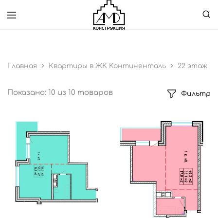
ПОДДЕРЖКА:
8 (800) 555-35-35
ООО
Специализированный
"АМД
застройщик
Конструкция"
Главная
Квартиры в ЖК Континенталь
22 этаж
Показано:
10
из
10
товаров
Фильтр