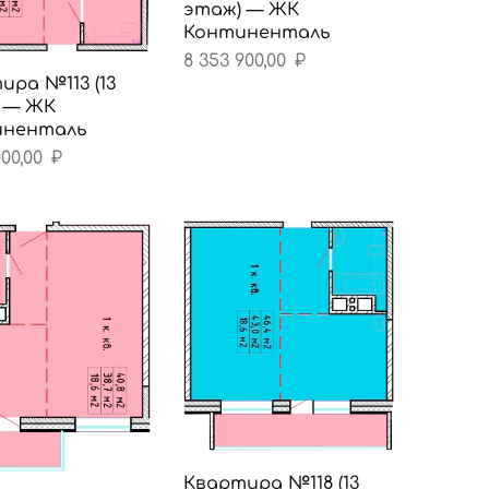
этаж) — ЖК
Континенталь
8 353 900,00
₽
ира №113 (13
 — ЖК
иненталь
000,00
₽
Квартира №118 (13