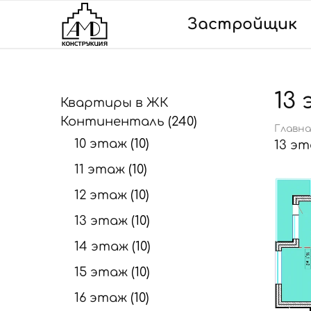
Застройщик
ООО
Специализированный
"АМД
застройщик
Конструкция"
13
Квартиры в ЖК
Континенталь
240
Главна
10 этаж
10
13 э
11 этаж
10
12 этаж
10
13 этаж
10
14 этаж
10
15 этаж
10
16 этаж
10