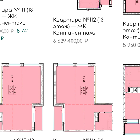
ира №111 (13
 — ЖК
Квартира №112 (13
иненталь
Кварт
этаж) — ЖК
этаж)
8 741
00,00
₽
Континенталь
Конт
₽
6 629 400,00
₽
5 960 