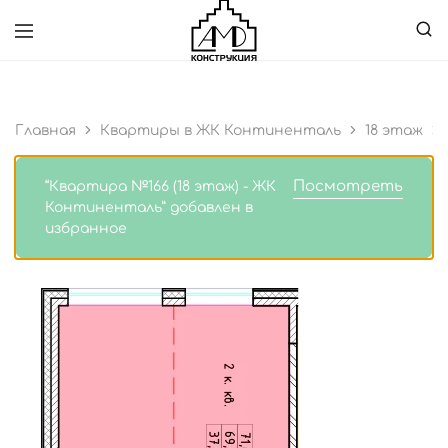
ПОДДЕРЖКА:
8 (800) 555-35-35
ООО
Специализированный
"АМД
застройщик
Конструкция"
Главная
Квартиры в ЖК Континенталь
18 этаж
Посмотреть
“Квартира №166 (18 этаж) - ЖК
Континенталь” добавлен в
избранное